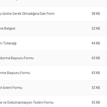
lu İznine Gerek Olmadığına Dair Form
38 KB
sme Belgesi
32 KB
im Tutanağı
44 KB
ndurma Başvuru Formu
43 KB
ldirme Başvuru Formu
43 KB
yıt İstem Formu
32 KB
e ve Dokümantasyon Teslim Formu
35 KB