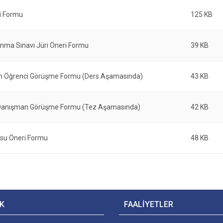
i Formu
125 KB
nma Sınavı Jüri Öneri Formu
39 KB
 Öğrenci Görüşme Formu (Ders Aşamasında)
43 KB
Danışman Görüşme Formu (Tez Aşamasında)
42 KB
su Öneri Formu
48 KB
K
FAALİYETLER