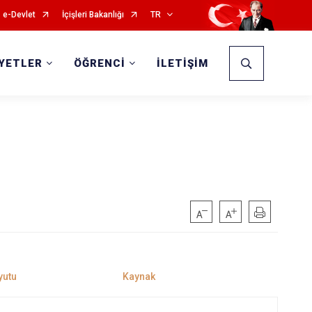
e-Devlet
İçişleri Bakanlığı
TR
İYETLER
ÖĞRENCİ
İLETİŞİM