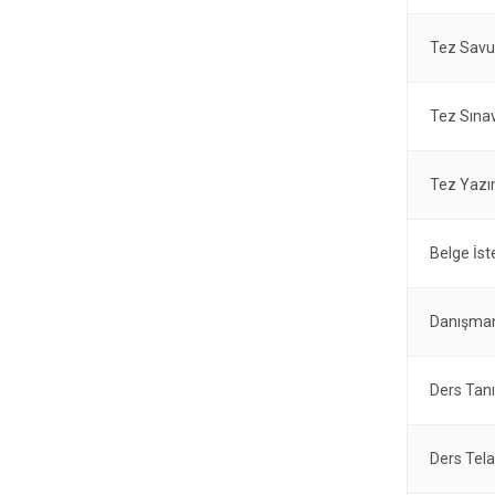
Tez Sav
Tez Sınav
Tez Yazı
Belge İs
Danışman
Ders Tan
Ders Tela