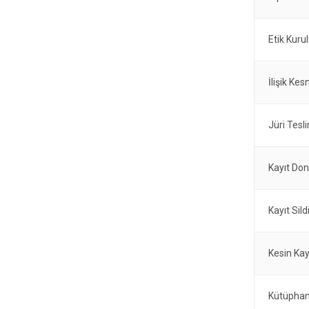
Etik Kuru
İlişik Ke
Jüri Tesl
Kayıt Do
Kayıt Si
Kesin Ka
Kütüphan