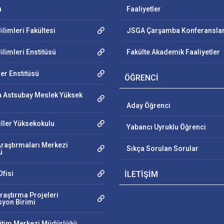
u
Faaliyetler
ilimleri Fakültesi
JSGA Çarşamba Konferanslar
ilimleri Enstitüsü
Fakülte Akademik Faaliyetler
ler Enstitüsü
ÖĞRENCİ
 Astsubay Meslek Yüksek
Aday Öğrenci
iller Yüksekokulu
Yabancı Uyruklu Öğrenci
Araştırmaları Merkezi
Sıkça Sorulan Sorular
ü
fisi
İLETİŞİM
raştırma Projeleri
yon Birimi
ğitim Merkezi Müdürlüğü