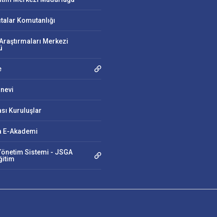
ıtalar Komutanlığı
Araştırmaları Merkezi
ü
e
nevi
ası Kuruluşlar
 E-Akademi
önetim Sistemi - JSGA
ğitim