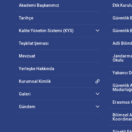
Akademi Başkanımız
Etik Kurul
Tarihçe
Güvenlik B
Kalite Yönetim Sistemi (KYS)
Güvenlik B
Teşkilat Şeması
Adli Bilim
Mevzuat
Jandarma
Okulu
Yerleşke Hakkında
Yabancı D
Kurumsal Kimlik
Güvenlik 
Müdürlüğ
Galeri
Erasmus O
Gündem
Bilimsel A
Koordinas
Sürekli E