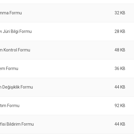
unma Formu
32 KB
ı Jüri Bilgi Formu
28 KB
m Kontrol Formu
48 KB
tem Formu
36 KB
 Değişiklik Formu
44 KB
ıtım Formu
92 KB
fisi Bildirim Formu
44 KB