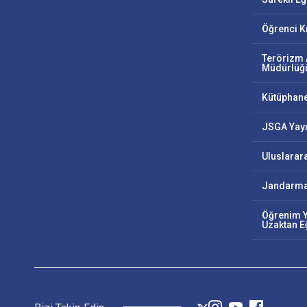
Öğrenci K
Terörizm 
Müdürlüğ
Kütüphan
JSGA Yayı
Uluslarar
Jandarma
Öğrenim Y
Uzaktan E