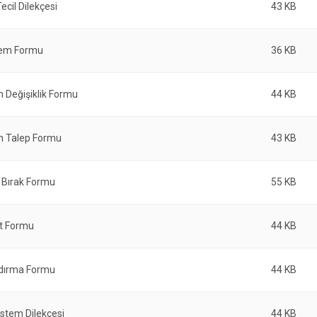
ecil Dilekçesi
43 KB
tem Formu
36 KB
 Değişiklik Formu
44 KB
 Talep Formu
43 KB
 Bırak Formu
55 KB
ıt Formu
44 KB
dırma Formu
44 KB
stem Dilekçesi
44 KB