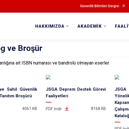
Güvenlik Bilimleri Dergisi
HAKKIMIZDA
AKADEMİK
FAAL
og ve Broşür
nlığına ait ISBN numarası ve bandrolü olmayan eserler.
ve Sahil Güvenlik
JSGA Deprem Destek Görevi
JSGA 
Tanıtım Broşürü
Faaliyetleri
Yönel
Kaps
4061 KB
8168 KB
PDF İndir
Çalı
Katalo
PDF İnd