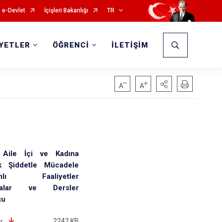
e-Devlet
İçişleri Bakanlığı
TR
İYETLER
ÖĞRENCİ
İLETİŞİM
Aile İçi ve Kadına
ik Şiddetle Mücadele
amlı Faaliyetler
şmalar ve Dersler
ğu
2242 KB
ir