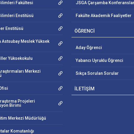
ilimleri Fakültesi
JSGA Çarşamba Konferanslar
ilimleri Enstitüsü
Fakülte Akademik Faaliyetler
ler Enstitüsü
ÖĞRENCİ
 Astsubay Meslek Yüksek
Aday Öğrenci
iller Yüksekokulu
Yabancı Uyruklu Öğrenci
Araştırmaları Merkezi
Sıkça Sorulan Sorular
ü
fisi
İLETİŞİM
raştırma Projeleri
yon Birimi
ğitim Merkezi Müdürlüğü
ıtalar Komutanlığı