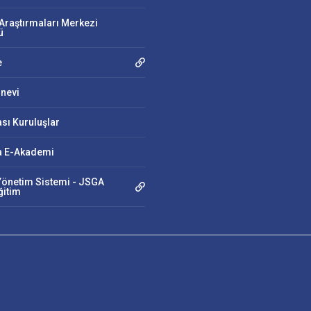
Araştırmaları Merkezi
ü
e
nevi
ası Kuruluşlar
 E-Akademi
önetim Sistemi - JSGA
ğitim