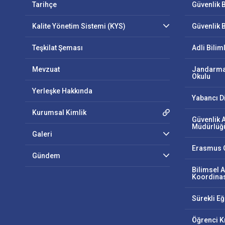
Tarihçe
Güvenlik B
Kalite Yönetim Sistemi (KYS)
Güvenlik B
Teşkilat Şeması
Adli Bilim
Mevzuat
Jandarma
Okulu
Yerleşke Hakkında
Yabancı D
Kurumsal Kimlik
Güvenlik 
Müdürlüğ
Galeri
Erasmus O
Gündem
Bilimsel A
Koordinas
Sürekli E
Öğrenci K