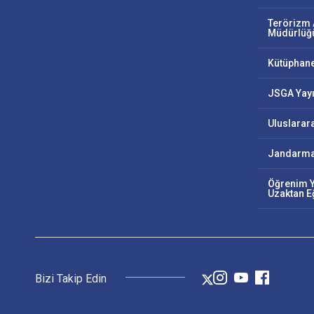
Terörizm 
Müdürlüğ
Kütüphan
JSGA Yayı
Uluslarar
Jandarma
Öğrenim Y
Uzaktan E
Bizi Takip Edin