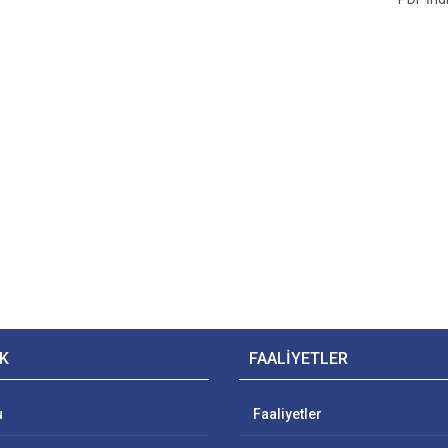
K
FAALİYETLER
u
Faaliyetler