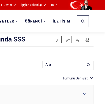
e-Devlet
İçişleri Bakanlığı
TR
İYETLER
ÖĞRENCİ
İLETİŞİM
ında SSS