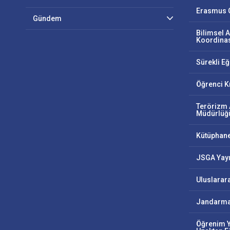
Erasmus O
Gündem
Bilimsel A
Koordinas
Sürekli E
Öğrenci K
Terörizm 
Müdürlüğ
Kütüphan
JSGA Yayı
Uluslarar
Jandarma
Öğrenim Y