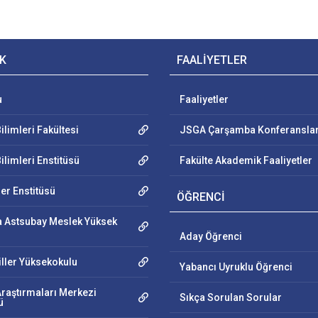
K
FAALİYETLER
u
Faaliyetler
ilimleri Fakültesi
JSGA Çarşamba Konferanslar
ilimleri Enstitüsü
Fakülte Akademik Faaliyetler
ler Enstitüsü
ÖĞRENCİ
 Astsubay Meslek Yüksek
Aday Öğrenci
iller Yüksekokulu
Yabancı Uyruklu Öğrenci
Araştırmaları Merkezi
Sıkça Sorulan Sorular
ü