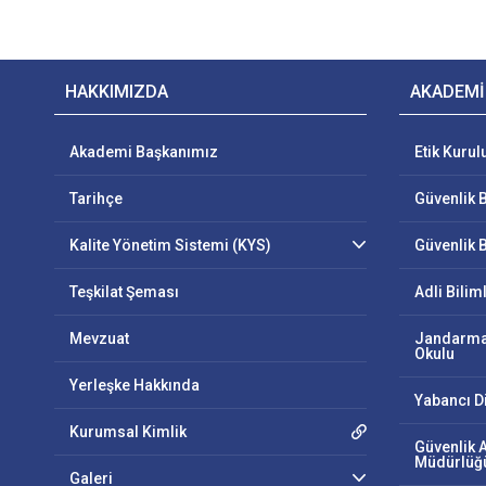
HAKKIMIZDA
AKADEMİ
Akademi Başkanımız
Etik Kurul
Tarihçe
Güvenlik B
Kalite Yönetim Sistemi (KYS)
Güvenlik B
Teşkilat Şeması
Adli Bilim
Mevzuat
Jandarma
Okulu
Yerleşke Hakkında
Yabancı D
Kurumsal Kimlik
Güvenlik 
Müdürlüğ
Galeri