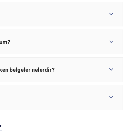
yum?
ken belgeler nelerdir?
r