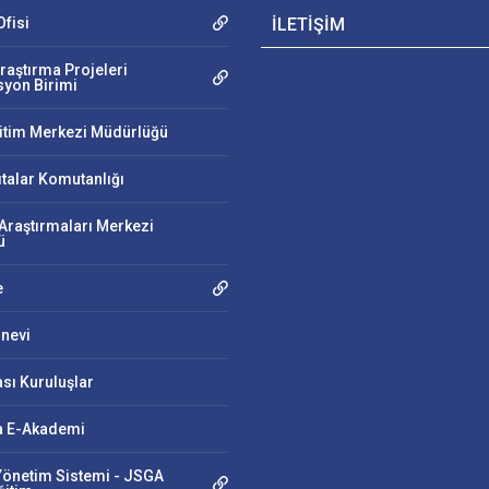
fisi
İLETİŞİM
raştırma Projeleri
yon Birimi
ğitim Merkezi Müdürlüğü
ıtalar Komutanlığı
Araştırmaları Merkezi
ü
e
nevi
ası Kuruluşlar
 E-Akademi
önetim Sistemi - JSGA