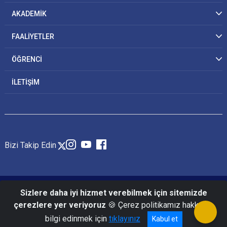
AKADEMİK
FAALİYETLER
ÖĞRENCİ
İLETİŞİM
Bizi Takip Edin
© 2026 Jandarma ve Sahil Güvenlik Akademisi
Sizlere daha iyi hizmet verebilmek için sitemizde
çerezlere yer veriyoruz
🍪 Çerez politikamız hakkında
bilgi edinmek için
tıklayınız
Kabul et