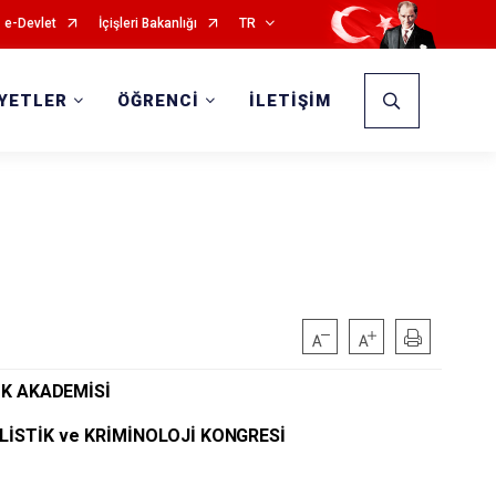
e-Devlet
İçişleri Bakanlığı
TR
İYETLER
ÖĞRENCİ
İLETİŞİM
İK
AKADEMİSİ
LİSTİK ve KRİMİNOLOJİ
KONGRESİ