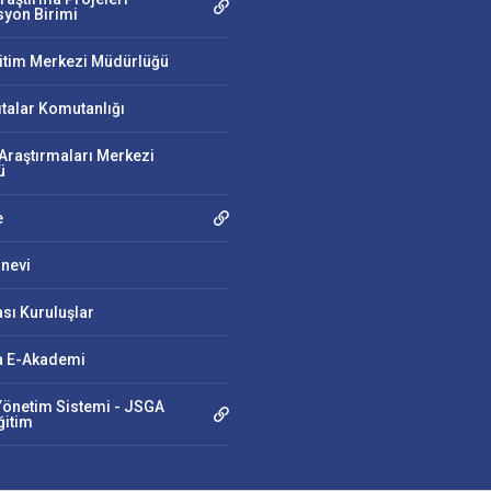
yon Birimi
ğitim Merkezi Müdürlüğü
ıtalar Komutanlığı
Araştırmaları Merkezi
ü
e
nevi
ası Kuruluşlar
 E-Akademi
önetim Sistemi - JSGA
ğitim