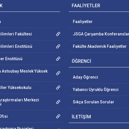
K
FAALİYETLER
u
Faaliyetler
ilimleri Fakültesi
JSGA Çarşamba Konferanslar
ilimleri Enstitüsü
Fakülte Akademik Faaliyetler
ler Enstitüsü
ÖĞRENCİ
 Astsubay Meslek Yüksek
Aday Öğrenci
iller Yüksekokulu
Yabancı Uyruklu Öğrenci
Araştırmaları Merkezi
Sıkça Sorulan Sorular
ü
fisi
İLETİŞİM
raştırma Projeleri