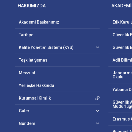
HAKKIMIZDA
AKADEMİ
Akademi Başkanımız
Etik Kurul
Tarihçe
Güvenlik B
Kalite Yönetim Sistemi (KYS)
Güvenlik B
Teşkilat Şeması
Adli Bilim
Mevzuat
Jandarma
Okulu
Yerleşke Hakkında
Yabancı D
Kurumsal Kimlik
Güvenlik 
Müdürlüğ
Galeri
Erasmus O
Gündem
Bilimsel A