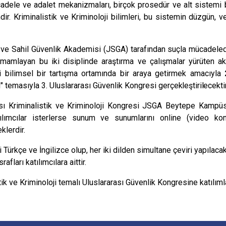
adele ve adalet mekanizmaları, birçok prosedür ve alt sistemi 
dir. Kriminalistik ve Kriminoloji bilimleri, bu sistemin düzgün, ve
ve Sahil Güvenlik Akademisi (JSGA) tarafından suçla mücadelede
tamamlayan bu iki disiplinde araştırma ve çalışmalar yürüten ak
ri bilimsel bir tartışma ortamında bir araya getirmek amacıyla
i" temasıyla 3. Uluslararası Güvenlik Kongresi
gerçekleştirilecektir
ası Kriminalistik ve Kriminoloji Kongresi JSGA Beytepe Kampüsü
ılımcılar isterlerse sunum ve sunumlarını online (video ko
klerdir.
i Türkçe ve İngilizce olup, her iki dilden simultane çeviri yapılaca
afları katılımcılara aittir.
tik ve Kriminoloji temalı Uluslararası Güvenlik Kongresine katılımla