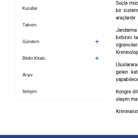
Suçla müc
Kurullar
bir sistem
araçlardır.
Takvim
Jandarma 
birbirini 
Gündem
öğrencile
Kriminoloj
Bildiri Kitabı
Uluslarar
gelen kat
Arşiv
yapabilece
İletişim
Kongre dil
ulaşım masr
Kriminalis