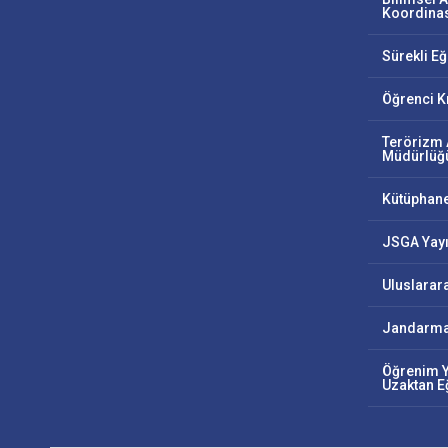
Koordinas
Sürekli E
Öğrenci K
Terörizm 
Müdürlüğ
Kütüphan
JSGA Yayı
Uluslarar
Jandarma
Öğrenim Y
Uzaktan E