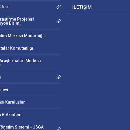
fisi
İLETİŞİM
raştırma Projeleri
yon Birimi
ğitim Merkezi Müdürlüğü
ıtalar Komutanlığı
Araştırmaları Merkezi
ü
e
nevi
ası Kuruluşlar
 E-Akademi
önetim Sistemi - JSGA