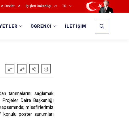
e-Devlet
İçişleri Bakanlığı
TR
İYETLER
ÖĞRENCİ
İLETİŞİM
ndan tanımalarını sağlamak
 Projeler Daire Başkanlığı
 kapsamında; misafirlerimiz
” konulu poster sunumları