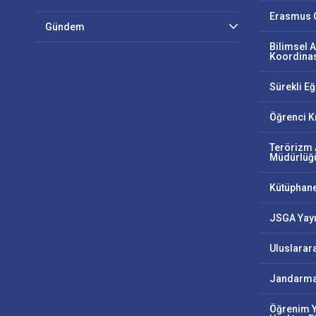
Erasmus O
Gündem
Bilimsel A
Koordinas
Sürekli E
Öğrenci K
Terörizm 
Müdürlüğ
Kütüphan
JSGA Yayı
Uluslarar
Jandarma
Öğrenim Y