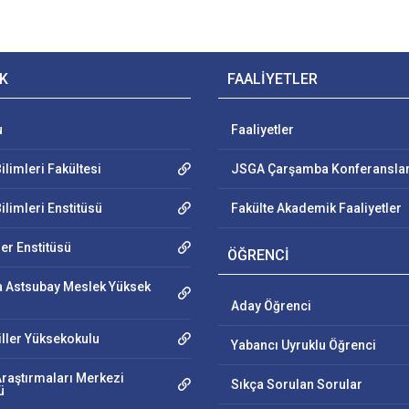
K
FAALİYETLER
u
Faaliyetler
ilimleri Fakültesi
JSGA Çarşamba Konferanslar
ilimleri Enstitüsü
Fakülte Akademik Faaliyetler
ler Enstitüsü
ÖĞRENCİ
 Astsubay Meslek Yüksek
Aday Öğrenci
iller Yüksekokulu
Yabancı Uyruklu Öğrenci
Araştırmaları Merkezi
Sıkça Sorulan Sorular
ü