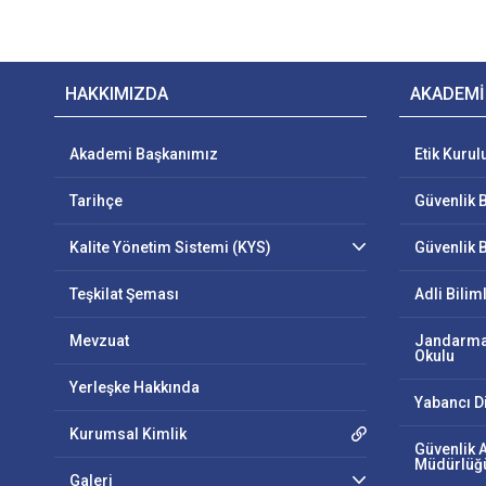
HAKKIMIZDA
AKADEMİ
Akademi Başkanımız
Etik Kurul
Tarihçe
Güvenlik B
Kalite Yönetim Sistemi (KYS)
Güvenlik B
Teşkilat Şeması
Adli Bilim
Mevzuat
Jandarma
Okulu
Yerleşke Hakkında
Yabancı D
Kurumsal Kimlik
Güvenlik 
Müdürlüğ
Galeri